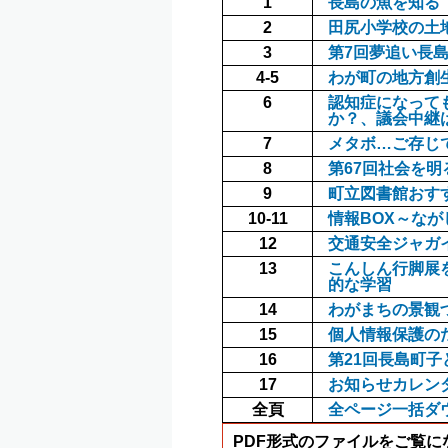
1
長島の魚を知る
2
田尻小学校の土
3
第7回夢追い長
4-5
わが町の地方創
6
認知症になって
か？、議会中継
7
メタボ…ご存じ
8
第67回社会を
9
町立図書館おす
10-11
情報BOX～な
12
交通安全ジャガ
13
こんしん行脚展
的な学習
14
わがまちの景観
15
個人情報保護の
16
第21回長島町
17
お知らせカレン
全頁
全ページ一括ダ
PDF形式のファイルをご覧になる