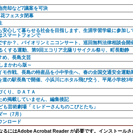
地売却など7議案を可決
島花フェスタ閉幕
生
も安心して暮らせる社会を目指します、生涯学習学級に参加し
はスマートフォンで
ですか？、バイオリンミニコンサート、巡回無料法律相談会開
明るくする運動、第9回エコリア北薩リサイクル祭り、町長動静
すめ、長島文芸
がしまかわら版～
イモ作戦、長島の特産品を小中学生へ、春の全国交通安全運動
を道の駅長島で開催、小浜川にホタル飛び交う、平尾小学校3
づくり、ＤＡＴＡ
ため掲載していません、編集後記
子ども芸術劇場「ミレドーさんちのこびとたち」
ダー（7月）
ウンロード
にはAdobe Acrobat Reader が必要です。インスト