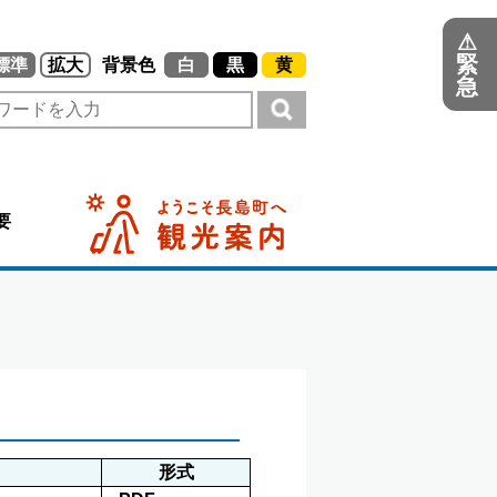
⚠
緊
標準
拡大
背景色
白
黒
黄
急
要
形式