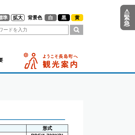
⚠
緊
標準
拡大
背景色
白
黒
黄
急
要
形式