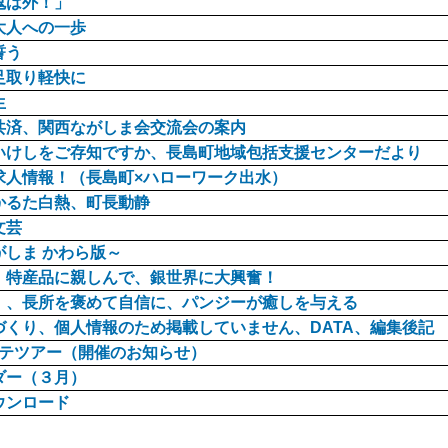
鬼は外！」
大人への一歩
誓う
足取り軽快に
生
共済、関西ながしま会交流会の案内
いけしをご存知ですか、長島町地域包括支援センターだより
求人情報！（長島町×ハローワーク出水）
かるた白熱、町長動静
文芸
しま かわら版～
、特産品に親しんで、銀世界に大興奮！
！、長所を褒めて自信に、パンジーが癒しを与える
づくり、個人情報のため掲載していません、DATA、編集後記
キテツアー（開催のお知らせ）
ダー（３月）
ウンロード