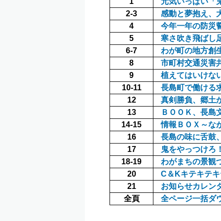
1
元気いっぱい「
2-3
感動と夢抱え、
4
今年一年の防災
5
寒さ吹き飛ばし
6-7
わが町の地方創
8
市町村交通災害
9
植えてはいけな
10-11
長島町で働ける
12
真剣勝負、郷土
13
ＢＯＯＫ、長島
14-15
情報ＢＯＸ～なが
16
長島の味に舌鼓
17
鬼をやっつけろ
18-19
わがまちの景観
20
C＆Kキテキテ
21
お知らせカレン
全頁
全ページ一括ダ