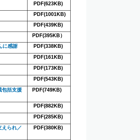
PDF(623KB)
PDF(1001KB)
PDF(439KB)
PDF(395KB）
んに感謝
PDF(338KB)
PDF(161KB)
PDF(173KB)
PDF(543KB)
域包括支援
PDF(749KB)
PDF(882KB)
PDF(285KB)
支えられ／
PDF(380KB)