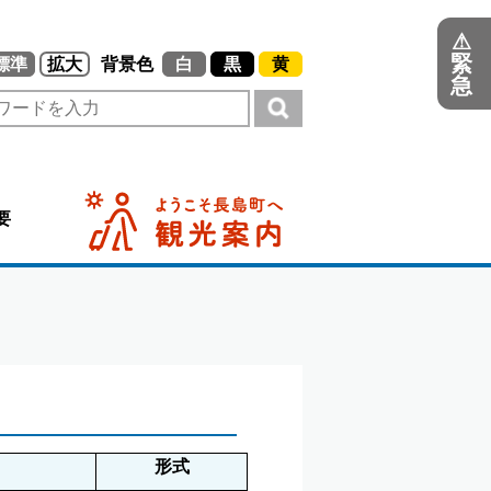
⚠
緊
標準
拡大
背景色
白
黒
黄
急
要
形式