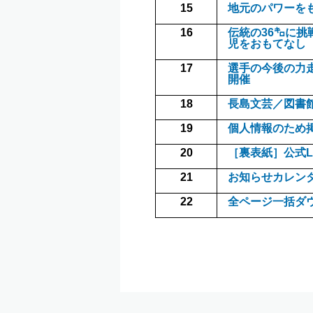
15
地元のパワーを
16
伝統の36㌔に
児をおもてなし
17
選手の今後の力
開催
18
長島文芸／図書
19
個人情報のため
20
［裏表紙］公式L
21
お知らせカレン
22
全ページ一括ダ