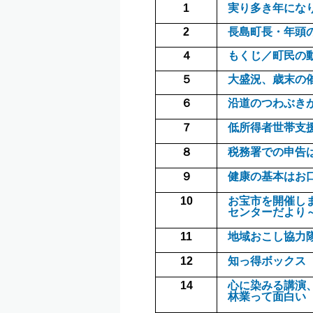
1
実り多き年にな
2
長島町長・年頭
４
もくじ／町民の
５
大盛況、歳末の
６
沿道のつわぶき
７
低所得者世帯支援
８
税務署での申告
９
健康の基本はお
10
お宝市を開催し
センターだより
11
地域おこし協力
12
知っ得ボックス
14
心に染みる講演
林業って面白い