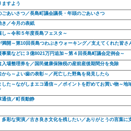
りますよう
のごあいさつ／長島町議会議長・年頭のごあいさつ
動き／今月の表紙
催し～令和５年度長島フェスタ～
が満開～第10回長島つわぶきウォーキング／支えてくれた皆さ
事業などに３億8021万円追加～第４回長島町議会定例会～
は入場整理券を／国民健康保険税の産前産後期間分を免除
口から～よい歯の表彰～／死亡した野鳥を発見したら
ました～ながしまエコ通信～／ポイントを貯めてお買い物～地
～
隊通信／町長動静
、多彩な実演／古き良き文化を残したい／ありがとうの言葉に