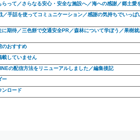
もらって／さらなる安心・安全な施設へ／海への感謝／郷土愛
挑戦／手話を使ってコミュニケーション／感謝の気持ちでいっぱ
走に期待／三色餅で交通安全PR／森林について学ぼう／果樹就
館のおすすめ
掲載していません
INEの配信方法をリニューアルしました／編集後記
ダー
ウンロード