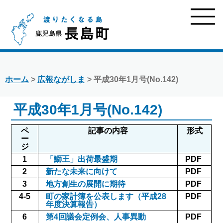
ホーム
>
広報ながしま
> 平成30年1月号(No.142)
平成30年1月号(No.142)
ペ
記事の内容
形式
ー
ジ
1
「鰤王」出荷最盛期
PDF
2
新たな未来に向けて
PDF
3
地方創生の展開に期待
PDF
4-5
町の家計簿を公表します（平成28
PDF
年度決算報告）
6
第4回議会定例会、人事異動
PDF