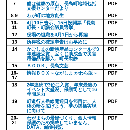
7
歯は健康の原点、長島町地域包括
PDF
支援センターだより
8-9
わが町の地方創生
PDF
10-
4月10日告示、15日投開票「長島
PDF
11
町長・町議会議員選挙」
12
役場の組織を4月1日から再編
PDF
13
所得税の確定申告はお早めに
PDF
14
かごしまの新特産品コンクールで3
PDF
年連続受賞、宝くじ助成金で災害
用備品を購入、町長動静
15
ＢＯＯＫ、長島文芸
PDF
16-
情報ＢＯＸ～ながしま かわら版～
PDF
17
18
2年連続で3位に入賞、年末最後の
PDF
イベント大盛況、保護司として16
年間尽力
19
町道行人岳線開通日を節目に、人
PDF
権の輪を広げよう、夢の架橋実現
に向けて
20-
わがまちの景観づくり、個人情報
PDF
21
保護のため掲載していません、
DATA、編集後記