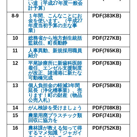
い道（平成27年度一般会
計予算）
8-9
１年間、こんなことにお
PDF(383KB)
金を使います。（平成27
年度当初予算の主な事
業）
10
総務省から地方創生統括
PDF(727KB)
監就任、町長動静
11
人事異動、新規採用職員
PDF(765KB)
紹介
12
平尾診療所に新歯科医師
PDF(763KB)
着任、エンゼル支援制度
が改正、諸浦港に新たな
可動橋完成
13
個人負担金の軽減3年間
PDF(758KB)
延長（浄化槽事業）、売
ります！町の財産（物品
公売入札）
14
がん検診を受けましょう
PDF(708KB)
15
農業用廃プラスチック類
PDF(741KB)
回収に協力を
16
農林課が教える知って得
PDF(752KB)
するマメ知識「ジャガイ