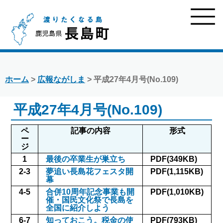
ホーム
>
広報ながしま
> 平成27年4月号(No.109)
平成27年4月号(No.109)
ペ
記事の内容
形式
ー
ジ
1
最後の卒業生が巣立ち
PDF(349KB)
2-3
夢追い長島花フェスタ開
PDF(1,115KB)
幕
4-5
合併10周年記念事業も開
PDF(1,010KB)
催・国民文化祭で長島を
全国に紹介しよう
6-7
知っておこう。税金の使
PDF(793KB)