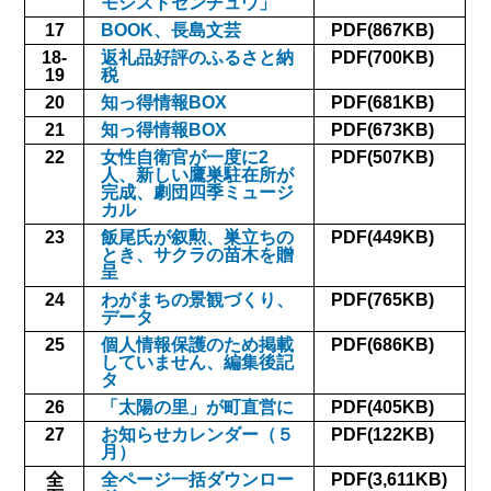
モシストセンチュウ」
17
BOOK、長島文芸
PDF(867KB)
18-
返礼品好評のふるさと納
PDF(700KB)
19
税
20
知っ得情報BOX
PDF(681KB)
21
知っ得情報BOX
PDF(673KB)
22
女性自衛官が一度に2
PDF(507KB)
人、新しい鷹巣駐在所が
完成、劇団四季ミュージ
カル
23
飯尾氏が叙勲、巣立ちの
PDF(449KB)
とき、サクラの苗木を贈
呈
24
わがまちの景観づくり、
PDF(765KB)
データ
25
個人情報保護のため掲載
PDF(686KB)
していません、編集後記
タ
26
「太陽の里」が町直営に
PDF(405KB)
27
お知らせカレンダー（５
PDF(122KB)
月）
全
全ページ一括ダウンロー
PDF(3,611KB)