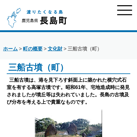
ホーム
>
町の概要
>
文化財
> 三船古墳（町）
三船古墳（町）
三船古墳は、港を見下ろす斜面上に築かれた横穴式石
室を有する高塚古墳です。昭和61年、宅地造成時に発見
されましたが墳丘等は失われていました。長島の古墳及
び分布を考える上で貴重なものです。