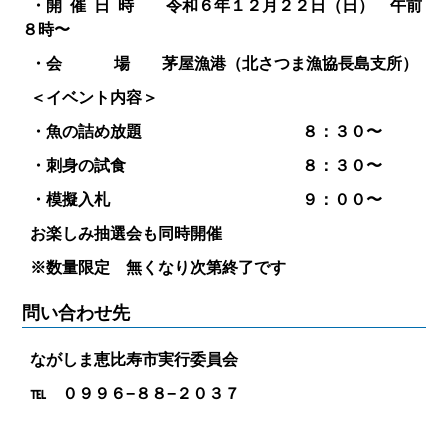
・開 催 日 時 令和６年１２月２２日（日） 午前
８時〜
・会 場 茅屋漁港（北さつま漁協長島支所）
＜イベント内容＞
・魚の詰め放題 ８：３０〜
・刺身の試食 ８：３０〜
・模擬入札 ９：００〜
お楽しみ抽選会も同時開催
※数量限定 無くなり次第終了です
問い合わせ先
ながしま恵比寿市実行委員会
℡ ０９９６−８８−２０３７