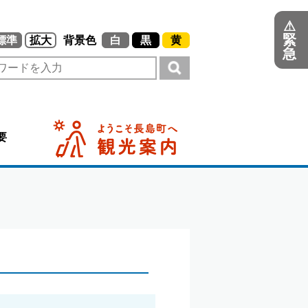
⚠
緊
標準
拡大
背景色
白
黒
黄
急
要