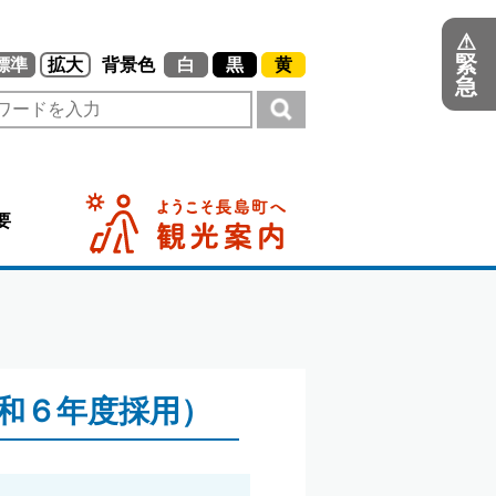
⚠
緊
標準
拡大
背景色
白
黒
黄
急
要
和６年度採用）