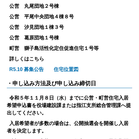
公営 丸尾団地２号棟
公営 平尾中央団地４棟８号
公営 汐見団地１棟３号
公営 葛原団地１号棟
町営 獅子島活性化定住促進住宅１号等
詳しくはこちら
R5.10 募集公告
住宅位置図
・申し込み方法及び申し込み締切日
令和５年１１月８日（水）までに公営・町営住宅入居
希望申込書を役場建設課または指江支所総合管理課へ提
出してください。
入居希望者が多数の場合は、公開抽選会を開催し入居
者を決定します。