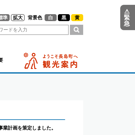
⚠
緊
標準
拡大
背景色
白
黒
黄
急
要
険事業計画を策定しました。