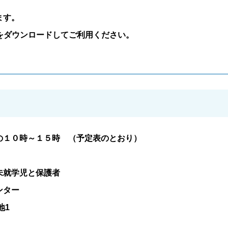
ます。
をダウンロードしてご利用ください。
の１０時～１５時 （予定表のとおり）
未就学児と保護者
ンター
地1