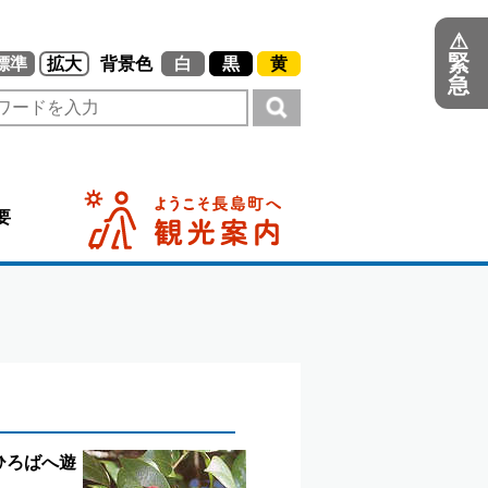
⚠
緊
標準
拡大
背景色
白
黒
黄
急
要
ひろばへ遊