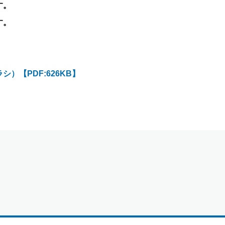
す。
す。
）【PDF:626KB】