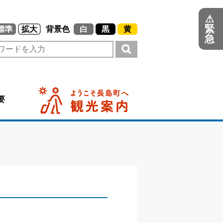
⚠
緊
標準
拡大
背景色
白
黒
黄
急
要