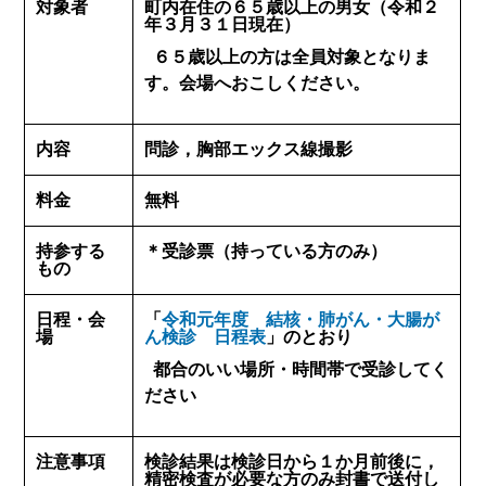
対象者
町内在住の６５歳以上の男女（令和２
年３月３１日現在）
６５歳以上の方は全員対象となりま
す。会場へおこしください。
内容
問診，胸部エックス線撮影
料金
無料
持参する
＊受診票（持っている方のみ）
もの
日程・会
「
令和元年度 結核・肺がん・大腸が
場
ん検診 日程表
」のとおり
都合のいい場所・時間帯で受診してく
ださい
注意事項
検診結果は検診日から１か月前後に，
精密検査が必要な方のみ封書で送付し