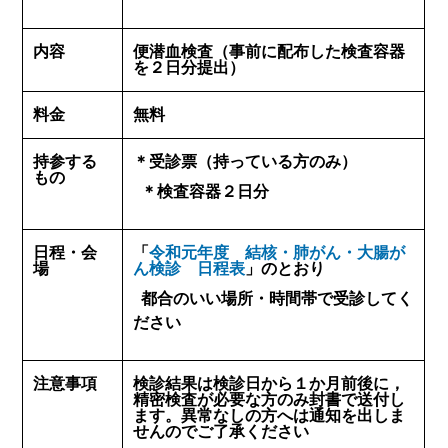
内容
便潜血検査（事前に配布した検査容器
を２日分提出）
料金
無料
持参する
＊受診票（持っている方のみ）
もの
＊検査容器２日分
日程・会
「
令和元年度 結核・肺がん・大腸が
場
ん検診 日程表
」のとおり
都合のいい場所・時間帯で受診してく
ださい
注意事項
検診結果は検診日から１か月前後に，
精密検査が必要な方のみ封書で送付し
ます。異常なしの方へは通知を出しま
せんのでご了承ください