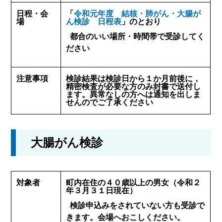
日程・会
「
令和元年度 結核・肺がん・大腸が
場
ん検診 日程表
」のとおり
都合のいい場所・時間帯で受診してく
ださい
注意事項
検診結果は検診日から１か月前後に，
精密検査が必要な方のみ封書で送付し
ます。異常なしの方へは通知を出しま
せんのでご了承ください
大腸がん検診
対象者
町内在住の４０歳以上の男女（令和２
年３月３１日現在）
検診申込みをされていない方も受診で
きます。会場へおこしください。