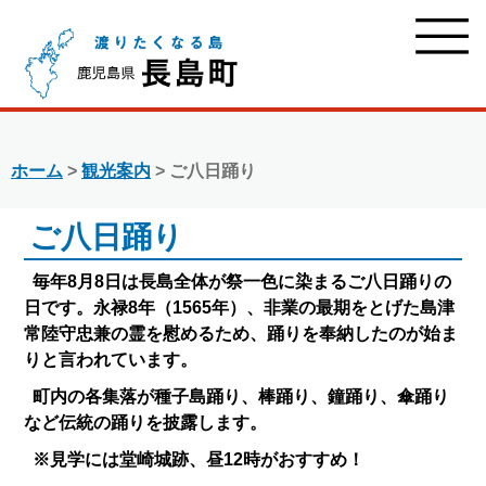
ホーム
>
観光案内
> ご八日踊り
ご八日踊り
毎年8月8日は長島全体が祭一色に染まるご八日踊りの
日です。永禄8年（1565年）、非業の最期をとげた島津
常陸守忠兼の霊を慰めるため、踊りを奉納したのが始ま
りと言われています。
町内の各集落が種子島踊り、棒踊り、鐘踊り、傘踊り
など伝統の踊りを披露します。
※見学には堂崎城跡、昼12時がおすすめ！