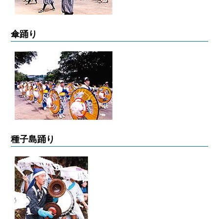
傘踊り
種子島踊り