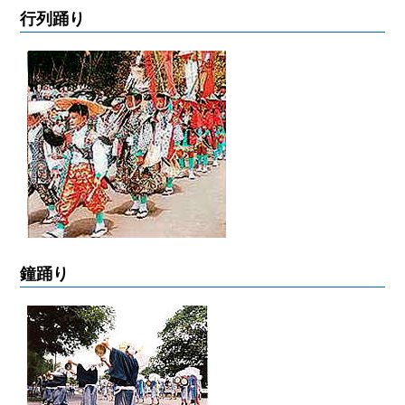
行列踊り
鐘踊り