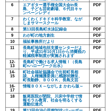
6
エアギター選手権全国大会in長
PDF
島、子ども芸術劇場、６代目キャ
ンペーンレディ
7
わくわくドキドキ科学教室、なが
PDF
しまサマースクール
8
第13回長島町水泳記録会
PDF
9
わが町の地方創生
PDF
10
福祉事務所だより
PDF
11
長島町地域包括支援センターだよ
PDF
り、平成31年10月1日から消費税の
軽減税率制度が実施されます
12-
長島町で働ける求人情報！（長島
PDF
13
町×ハローワーク出水）
14-
町社会福祉協議会で出前町長相
PDF
15
談、人権擁護委員に感謝状贈呈、
町長動静、ＢＯＯＫ、長島文芸
16-
情報ＢＯＸ～ながしま かわら版～
PDF
17
18
飯尾医院が閉院、川床中学校で情
PDF
報モラル教育、社会を明るくする
運動伝達式
19
第13回自治公民館対抗バレーボー
PDF