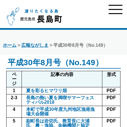
ホーム
>
広報ながしま
> 平成30年8月号（No.149）
平成30年8月号（No.149）
ペ
記事の内容
形式
ー
ジ
1
夏を彩るヒマワリ畑
PDF
2-3
長島の熱い夏を満喫サマーフェス
PDF
ティバル2018
4
本町で平成30年度九州地区漁港漁
PDF
場大会開催
5
副町長は岩切氏、教育長に大浦
PDF
氏、農・漁協、金融機関と協定