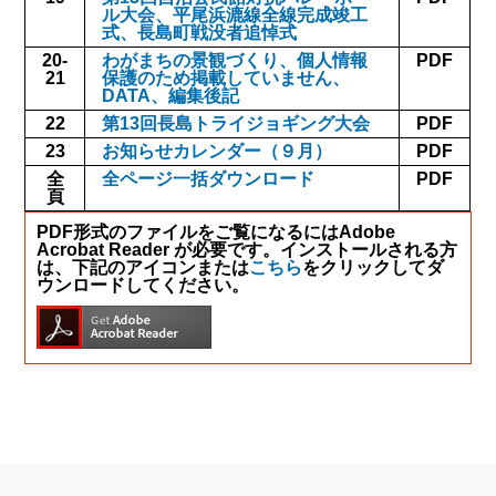
ル大会、平尾浜漉線全線完成竣工
式、長島町戦没者追悼式
20-
わがまちの景観づくり、個人情報
PDF
21
保護のため掲載していません、
DATA、編集後記
22
第13回長島トライジョギング大会
PDF
23
お知らせカレンダー（９月）
PDF
全
全ページ一括ダウンロード
PDF
頁
PDF形式のファイルをご覧になるにはAdobe
Acrobat Reader が必要です。インストールされる方
は、下記のアイコンまたは
こちら
をクリックしてダ
ウンロードしてください。