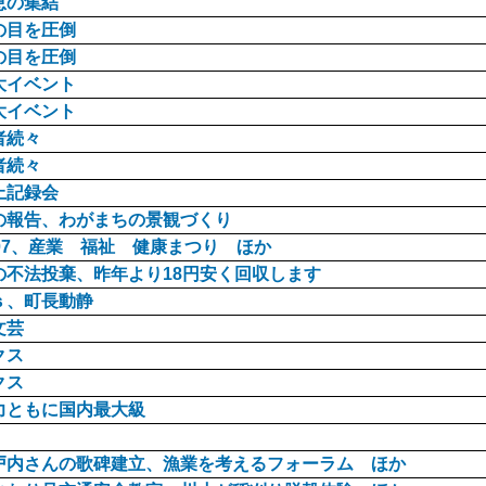
恵の集結
の目を圧倒
の目を圧倒
大イベント
大イベント
者続々
者続々
上記録会
の報告、わがまちの景観づくり
07、産業 福祉 健康まつり ほか
の不法投棄、昨年より18円安く回収します
ｓ、町長動静
文芸
クス
クス
力ともに国内最大級
戸内さんの歌碑建立、漁業を考えるフォーラム ほか