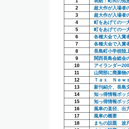
1
表紙：町民の知
2
超大作が入場者
3
超大作が入場者
4
町をあげての一
5
町をあげての一
6
各種大会で入賞
7
各種大会で入賞
8
長島町小学校陸
9
関西長島会総会
10
アイランダー20
11
山間部に廃棄物
12
Ｔａｘ Ｎｅｗ
13
新刊紹介、長島
14
知っ得情報ボッ
15
知っ得情報ボッ
16
風車の直径、出
17
風車の概要
18
まちの話題 波