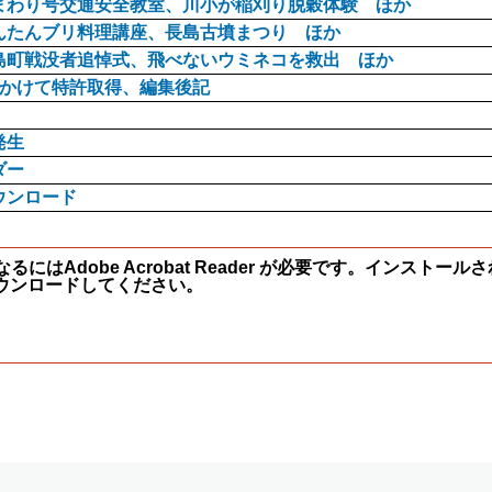
まわり号交通安全教室、川小が稲刈り脱穀体験 ほか
んたんブリ料理講座、長島古墳まつり ほか
島町戦没者追悼式、飛べないウミネコを救出 ほか
年かけて特許取得、編集後記
発生
ダー
ウンロード
にはAdobe Acrobat Reader が必要です。インスト
ウンロードしてください。