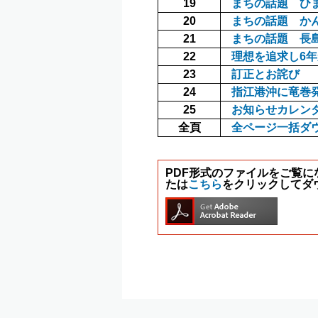
19
まちの話題 ひ
20
まちの話題 か
21
まちの話題 長
22
理想を追求し6
23
訂正とお詫び
24
指江港沖に竜巻
25
お知らせカレン
全頁
全ページ一括ダ
PDF形式のファイルをご覧になる
たは
こちら
をクリックしてダ