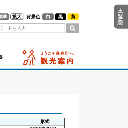
⚠
緊
標準
拡大
背景色
白
黒
黄
急
要
形式