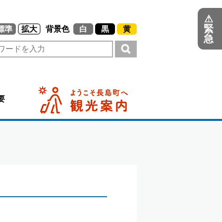
⚠
緊
標準
拡大
背景色
白
黒
黄
急
要