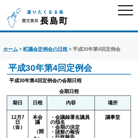
ホーム
>
町議会定例会の日程
> 平成30年第4回定例会
平成30年第4回定例会
平成30年第4回定例会の会期日程
会期日程
期日
日程
内容
場所
12月7
本会
・会議録署名議員
議事堂
日
議
の指名
（金）
・会期の決定
（開
・諸般の報告
・行政報告