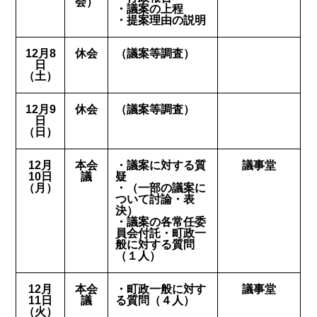
会）
・議案の上程
・提案理由の説明
12月8
休会
（議案等調査）
日
（土）
12月9
休会
（議案等調査）
日
（日）
12月
本会
・議案に対する質
議事堂
10日
議
疑
（月）
・（一部の議案に
ついて討論・表
決）
・議案の各常任委
員会付託・町政一
般に対する質問
（１人）
12月
本会
・町政一般に対す
議事堂
11日
議
る質問（４人）
（火）