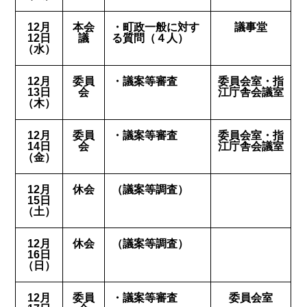
12月
本会
・町政一般に対す
議事堂
12日
議
る質問（４人）
（水）
12月
委員
・議案等審査
委員会室・指
13日
会
江庁舎会議室
（木）
12月
委員
・議案等審査
委員会室・指
14日
会
江庁舎会議室
（金）
12月
休会
（議案等調査）
15日
（土）
12月
休会
（議案等調査）
16日
（日）
12月
委員
・議案等審査
委員会室