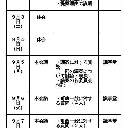
・提案理由の説明
９月３
休会
日
（土）
９月４
休会
日
（日）
９月５
本会議
・議案に対する質
議事堂
日
疑
（月）
（一部の議案につ
いて討論・表決）
・議案の各委員会
付託
９月６
本会議
・町政一般に対す
議事堂
日
る質問（４人）
（火）
９月７
本会議
・町政一般に対す
議事堂
日
る質問（２人）