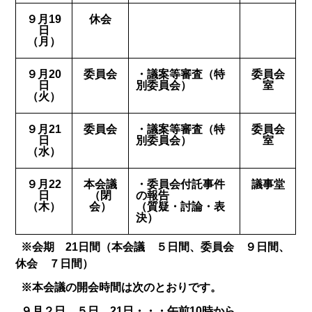
９月19
休会
日
（月）
９月20
委員会
・議案等審査（特
委員会
日
別委員会）
室
（火）
９月21
委員会
・議案等審査（特
委員会
日
別委員会）
室
（水）
９月22
本会議
・委員会付託事件
議事堂
日
（閉
の報告
（木）
会）
（質疑・討論・表
決）
※会期 21日間（本会議 ５日間、委員会 ９日間、
休会 ７日間）
※本会議の開会時間は次のとおりです。
９月２日、５日、21日・・・午前10時から