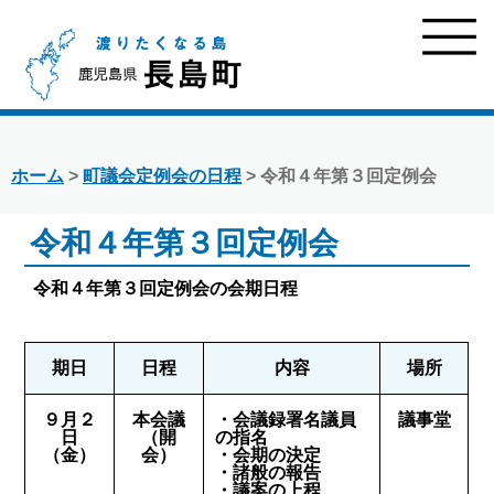
ホーム
>
町議会定例会の日程
> 令和４年第３回定例会
令和４年第３回定例会
令和４年第３回定例会の会期日程
期日
日程
内容
場所
９月２
本会議
・会議録署名議員
議事堂
日
（開
の指名
（金）
会）
・会期の決定
・諸般の報告
・議案の上程