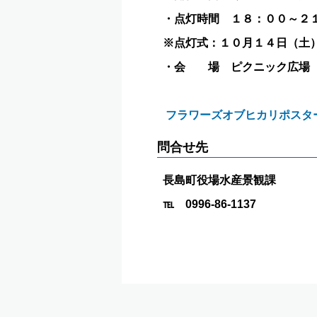
・点灯時間 １８：００～２
※点灯式：１０月１４日（土
・会 場 ピクニック広場（
フラワーズオブヒカリポスタ
問合せ先
長島町役場水産景観課
℡ 0996-86-1137