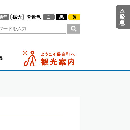
⚠
緊
標準
拡大
背景色
白
黒
黄
急
要