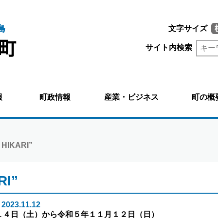
文字サイズ
サイト内検索
報
町政情報
産業・ビジネス
町の概
f HIKARI”
RI”
023.11.12
１４日（土）から令和５年１１月１２日（日）