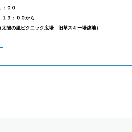
１：００
）１９：００から
太陽の里ピクニック広場 旧草スキー場跡地）
ー