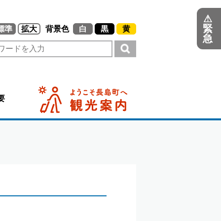
⚠
緊
標準
拡大
背景色
白
黒
黄
急
要