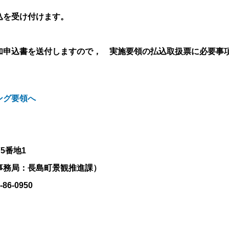
込を受け付けます。
加申込書を送付しますので， 実施要領の払込取扱票に必要事
ング要領へ
5番地1
事務局：長島町景観推進課）
-86-0950