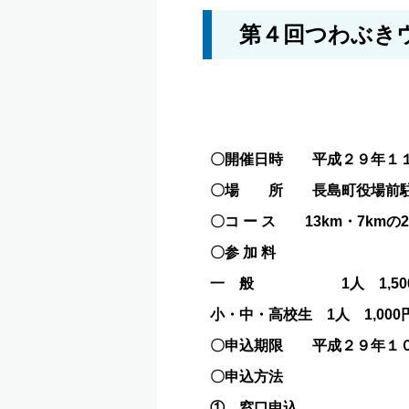
第４回つわぶき
〇開催日時 平成２９年１１
〇場 所 長島町役場前
〇コ ー ス 13km・7kmの
〇参 加 料
一 般 1人 1,500
小・中・高校生 1人 1,00
〇申込期限 平成２９年１０
〇申込方法
① 窓口申込