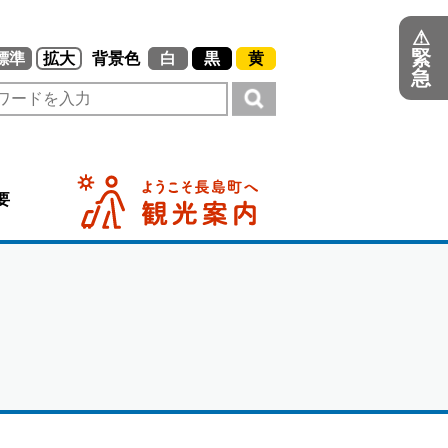
⚠
緊
標準
拡大
背景色
白
黒
黄
急
要