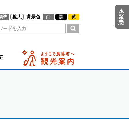
⚠
緊
標準
拡大
背景色
白
黒
黄
急
要