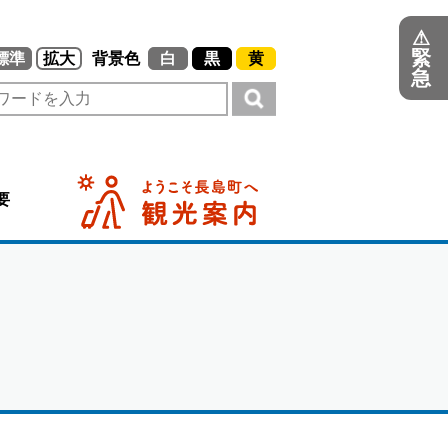
⚠
緊
標準
拡大
背景色
白
黒
黄
急
要